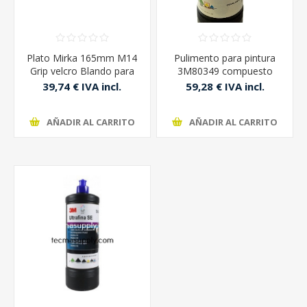
Plato Mirka 165mm M14
Pulimento para pintura
Grip velcro Blando para
3M80349 compuesto
Pulidora
extrafino plus 1lt
39,74 € IVA incl.
59,28 € IVA incl.
AÑADIR AL CARRITO
AÑADIR AL CARRITO