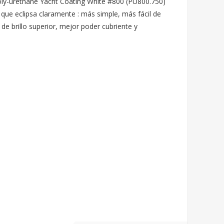
oly-urethane Yacht Coating White #800 (PU800.750)
ue eclipsa claramente : más simple, más fácil de
de brillo superior, mejor poder cubriente y