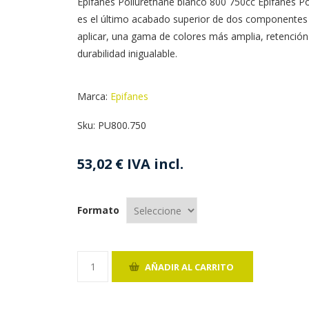
Epifanes Poliurethane blanco 800 750cc Epifanes P
es el último acabado superior de dos componentes q
aplicar, una gama de colores más amplia, retención 
durabilidad inigualable.
Marca:
Epifanes
Sku:
PU800.750
53,02 € IVA incl.
Formato
AÑADIR AL CARRITO