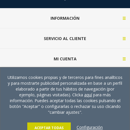
INFORMACIÓN
SERVICIO AL CLIENTE
MI CUENTA
Utilizamos cookies propias y de terceros para fines analíticos
CONTACTA CON NOSOTROS (CONSULTAS)
y para mostrarte publicidad personalizada en base a un perfil
elaborado a partir de tus hábitos de navegación (por
ejemplo, páginas visitadas). Clicka
aquí
para más
información. Puedes aceptar todas las cookies pulsando el
botón "Aceptar" o configurarlas o rechazar su uso clicando
"cambiar ajustes".
Copyright © 2026 TECMA Supply. Todos los derechos
reservados.
Configuración
Powered by
nopCommerce
ACEPTAR TODAS