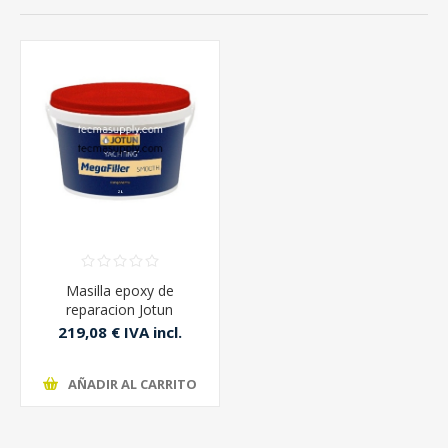
Masilla epoxy de
reparacion Jotun
Megafiller Smooth 4lt
219,08 € IVA incl.
A+B
AÑADIR AL CARRITO