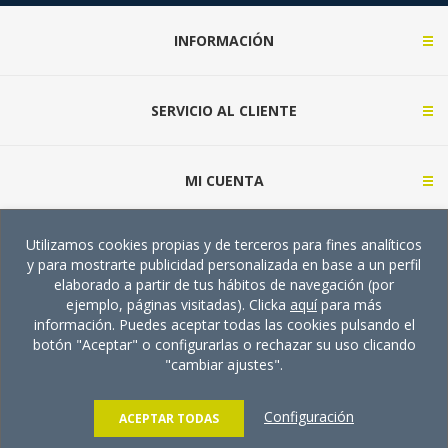
INFORMACIÓN
SERVICIO AL CLIENTE
MI CUENTA
Utilizamos cookies propias y de terceros para fines analíticos
CONTACTA CON NOSOTROS (CONSULTAS)
y para mostrarte publicidad personalizada en base a un perfil
elaborado a partir de tus hábitos de navegación (por
ejemplo, páginas visitadas). Clicka
aquí
para más
información. Puedes aceptar todas las cookies pulsando el
botón "Aceptar" o configurarlas o rechazar su uso clicando
"cambiar ajustes".
Copyright © 2026 TECMA Supply. Todos los derechos
reservados.
Configuración
Powered by
nopCommerce
ACEPTAR TODAS