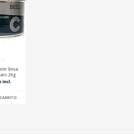
ester Besa
Claro 2Kg
 incl.
 CARRITO