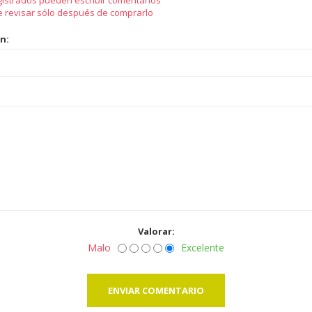
gistrados pueden escribir comentarios
e revisar sólo después de comprarlo
ón:
Valorar:
Malo
Excelente
ENVIAR COMENTARIO