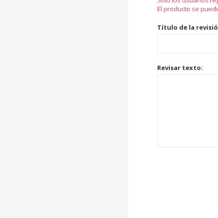
Solo los usuarios re
El producto se pued
Título de la revisi
Revisar texto: