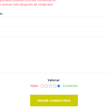
gistrados pueden escribir comentarios
e revisar sólo después de comprarlo
ón:
Valorar:
Malo
Excelente
ENVIAR COMENTARIO