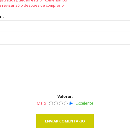
gistrados pueden escribir comentarios
e revisar sólo después de comprarlo
ón:
Valorar:
Malo
Excelente
ENVIAR COMENTARIO