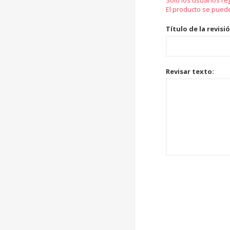
Solo los usuarios re
El producto se pued
Título de la revisi
Revisar texto: