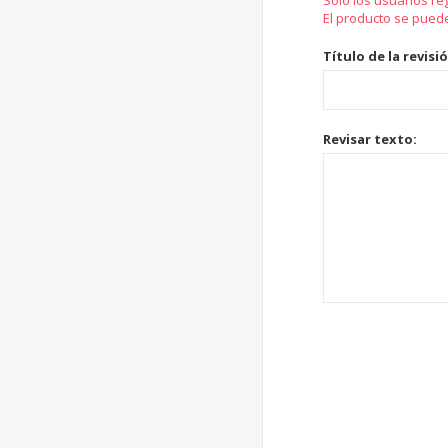
Solo los usuarios re
El producto se pued
Título de la revisi
Revisar texto: