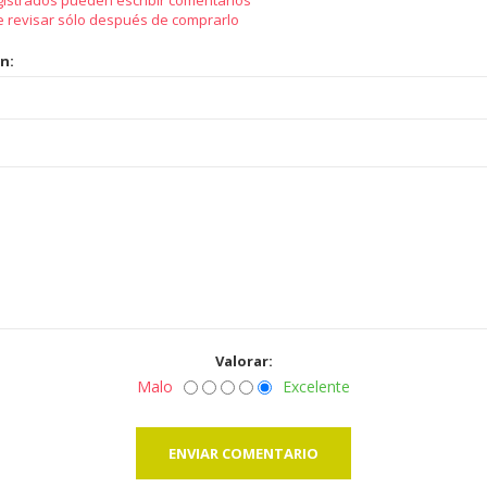
gistrados pueden escribir comentarios
e revisar sólo después de comprarlo
ón:
Valorar:
Malo
Excelente
ENVIAR COMENTARIO