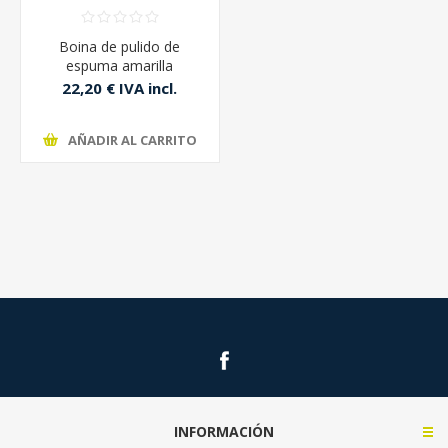
Boina de pulido de
espuma amarilla
3M50488 velcro diam-
22,20 € IVA incl.
150 ud
AÑADIR AL CARRITO
INFORMACIÓN