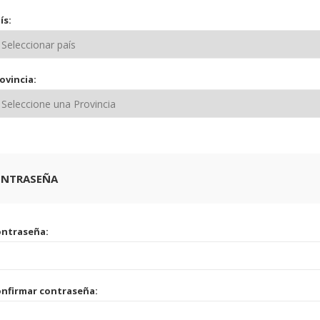
ís:
ovincia:
ONTRASEÑA
ontraseña:
nfirmar contraseña: