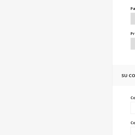
Pa
Pr
SU C
C
Co