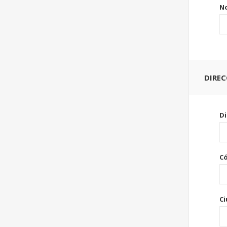
No
DIRE
Di
Có
Ci