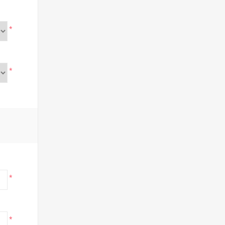
*
*
*
*