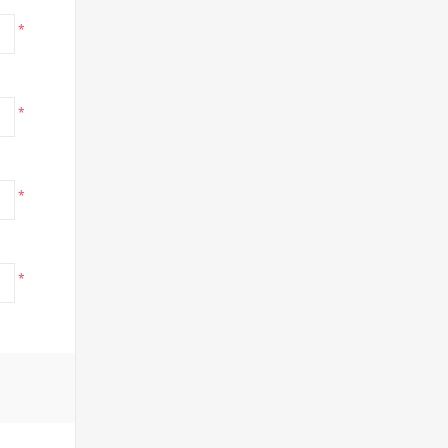
*
*
*
*