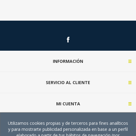
INFORMACIÓN
SERVICIO AL CLIENTE
MI CUENTA
Utilizamos cookies propias y de terceros para fines analíticos
CONTACTA CON NOSOTROS (CONSULTAS)
y para mostrarte publicidad personalizada en base a un perfil
elaborado a partir de tus hábitos de navegación (por