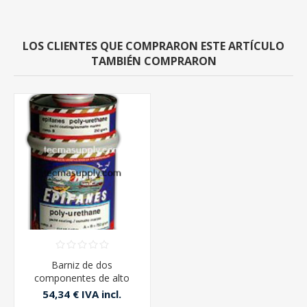
LOS CLIENTES QUE COMPRARON ESTE ARTÍCULO
TAMBIÉN COMPRARON
Barniz de dos
componentes de alto
brillo Epifanes
54,34 € IVA incl.
Poliuretano Clear 750cc