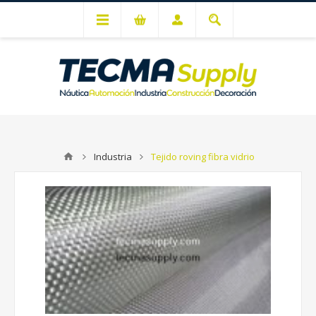
Mi cuenta
Industria
Tejido roving fibra vidrio