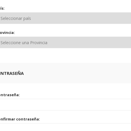
ís:
ovincia:
ONTRASEÑA
ontraseña:
nfirmar contraseña: