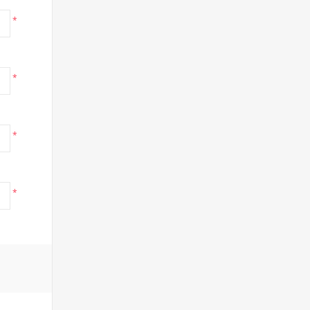
*
*
*
*