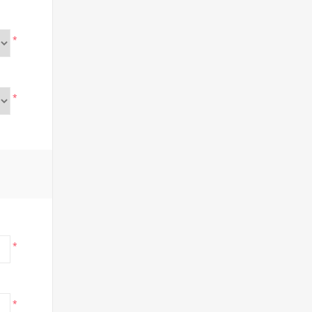
*
*
*
*