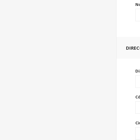
No
DIRE
Di
Có
Ci