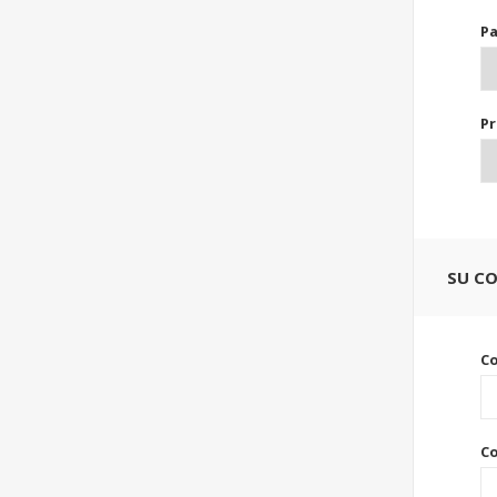
Pa
Pr
SU C
C
Co