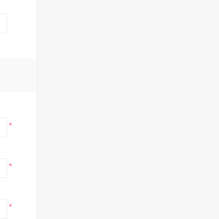
*
*
*