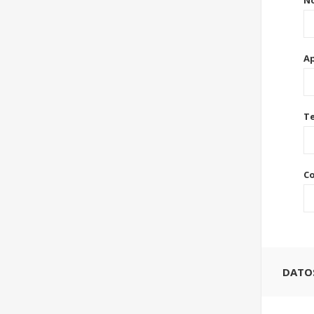
N
Ap
Te
Co
DATOS